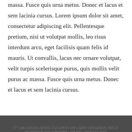
massa. Fusce quis urna metus. Donec et lacus et
sem lacinia cursus. Lorem ipsum dolor sit amet,
consectetur adipiscing elit. Pellentesque
pretium, nisi ut volutpat mollis, leo risus
interdum arcu, eget facilisis quam felis id
mauris. Ut convallis, lacus nec ornare volutpat,
velit turpis scelerisque purus, quis mollis velit
purus ac massa. Fusce quis urna metus. Donec
et lacus et sem lacinia cursus.
177 AIR CANADA ROYAL CANADIAN AIR CADET SQUADRON | 969 ST
MATTHEWS AVE, WINNIPEG, MB R3G | (204) 612-4697